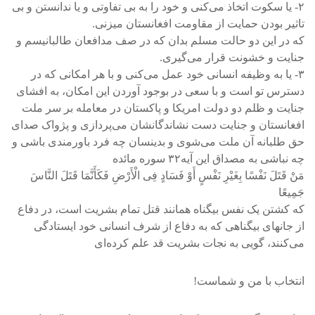
۲- یا سکوت اتخاذ می‌کنی و خود را به بی تفاوتی و یا ندانستن و بی
تاثیر بودن حمایت از مقاومت افغانستان میزنی.
که در این دو حالت مسلم بدان که در صف مدافعان طالبانیسم و
جنایت و خشونت قرار می‌گیری.
۳- یا به وظیفه انسانی خود عمل می‌کنی و با هر امکانی که در
دسترس تو است و با سعی در بوجود آوردن این امکان، به افشای
جنایت و ظلم دو دولت امریکا و پاکستان در معامله بر سر ملت
افغانستان و جنایت دست نشاندگانشان می‌پردازی و پژواک صدای
حق طلبانه آن ملت می‌شوی و بدینسان چه فرد باورمندی باشی و
چه نباشی به مصداق این آیه۳۲ سوره مائده
مَنْ قَتَلَ نَفْسًا بِغَیْرِ نَفْسٍ أَوْ فَسَادٍ فِی الْأَرْضِ فَکَأَنَّمَا قَتَلَ النَّاسَ
جَمِیعًا
که کشتن یک نفس بیگناه همانند قتل تمام بشریت است، در دفاع
از جانهای بیگناهی که به دفاع از شرف انسانی خود ایستادگی
می‌کنند، گویی به نجات بشریت قد علم کرده‌ای
انتخاب با من و شماست!