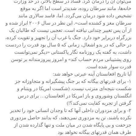
می‌توان آن را درمان کرد. فساد در سطح بالاتر، در حد وزارت
خانه‌ها، مانند سرطان روده، شدیدتر است اما اگر به موقع
تشخیص داده شود درمان می‌گردد. اما، فاسد سالاری مانند
سرطان مغز و کشنده است». این نظر در سال ۲۰۰۶ ابراز شده و
از آن پس تغییر چندانی نیافته است. تعجبی نیست که طالبان یک
بزرگراه دربرابر خود دارد. جنگ با غرب آن را تجهیز و تقویت کرده،
در حالی که در بدو اشغال، زمانی که ۵ سال بود قدرت را دردست
داشت، به گفته یک روزنامه نگار پاکستانی «دیگر نمی‌توانست
روی پشتیبانی مردم حساب کند» و امروز پیروزمندانه بر توسن
قدرت سوار شده است.
آیا تاریخ افغانستان آینه عبرتی خواهد شد:
۱- برای قدرتهای بیگانه که بر جنگ پیشگیرانه و متجاوزانه جز
شکست نتیجه‌ای مترتب نیست. (شکست امریکا در ویتنام و
انگلستان وشوروی و باز امریکا در افغانستان… برای درس
گرفتن از تجربه کقایت نمی‌کند؟!)
۲- و برای مزدوران داخلی آنها که تا وجدان انسانی خود را تخدیر
نکرده باشند، تن به مزدوری نمی‌دهند، که بدانند حاصل مزدوری
جزخفت و بی پایگاه شدن در میان ملت و تنها گذارده شدن از
طرف همان قدرتهای بیگانه نخواهد بود