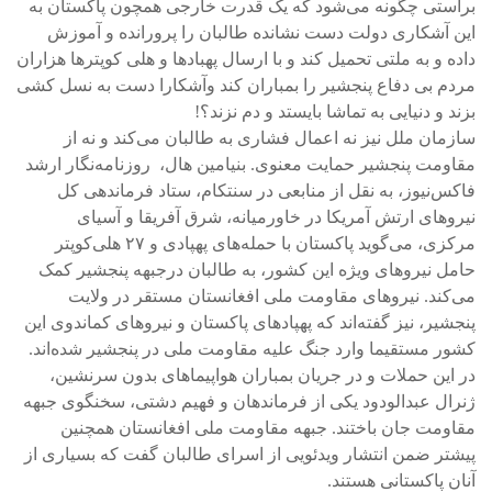
براستی چگونه می‌شود که یک قدرت خارجی همچون پاکستان به
این آشکاری دولت دست نشانده طالبان را پرورانده و آموزش
داده و به ملتی تحمیل کند و با ارسال پهبادها و هلی کوپترها هزاران
مردم بی دفاع پنجشیر را بمباران کند وآشکارا دست به نسل کشی
بزند و دنیایی به تماشا بایستد و دم نزند؟!
سازمان ملل نیز نه اعمال فشاری به طالبان می‌کند و نه از
مقاومت پنجشیر حمایت معنوی. بنیامین هال، ‌ روزنامه‌نگار ارشد
فاکس‌نیوز، به نقل از منابعی در سنتکام، ستاد فرماندهی کل
نیروهای ارتش آمریکا در خاورمیانه، شرق آفریقا و آسیای
مرکزی، می‌گوید پاکستان با حمله‌های پهپادی و ۲۷ هلی‌کوپتر
حامل نیروهای ویژه این کشور، به طالبان درجبهه پنجشیر کمک
می‌کند. نیروهای مقاومت ملی افغانستان مستقر در ولایت
پنجشیر، نیز گفته‌اند که پهپادهای پاکستان و نیروهای کماندوی این
کشور مستقیما وارد جنگ علیه مقاومت ملی در پنجشیر شده‌اند.
در این حملات و در جریان بمباران هواپیماهای بدون سرنشین،
ژنرال عبدالودود یکی از فرماندهان و فهیم دشتی، سخنگوی جبهه
مقاومت جان باختند. جبهه مقاومت ملی افغانستان همچنین
پیشتر ضمن انتشار ویدئویی از اسرای طالبان گفت که بسیاری از
آنان پاکستانی هستند.