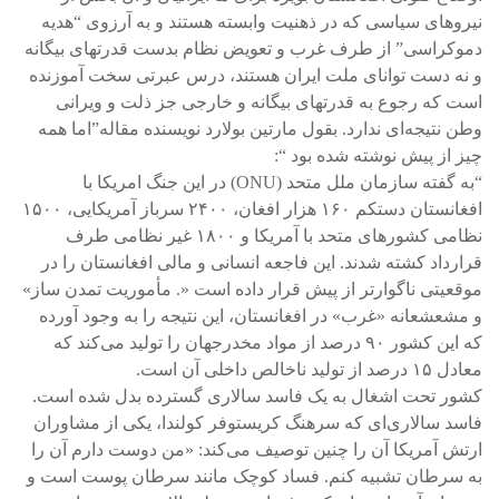
نیروهای سیاسی که در ذهنیت وابسته هستند و به آرزوی “هدیه
دموکراسی” از طرف غرب و تعویض نظام بدست قدرتهای بیگانه
و نه دست توانای ملت ایران هستند، درس عبرتی سخت آموزنده
است که رجوع به قدرتهای بیگانه و خارجی جز ذلت و ویرانی
وطن نتیجه‌ای ندارد. بقول مارتین بولارد نویسنده مقاله”اما همه
چیز از پیش نوشته شده بود “:
“به گفته سازمان ملل متحد (ONU) در این جنگ امریکا با
افغانستان دستکم ۱۶۰ هزار افغان، ۲۴۰۰ سرباز آمریکایی، ۱۵۰۰
نظامی کشورهای متحد با آمریکا و ۱۸۰۰ غیر نظامی طرف
قرارداد کشته شدند. این فاجعه انسانی و مالی افغانستان را در
موقعیتی ناگوارتر از پیش قرار داده است «. مأموریت تمدن ساز»
و مشعشعانه «غرب» در افغانستان، این نتیجه را به وجود آورده
که این کشور ۹۰ درصد از مواد مخدرجهان را تولید می‌کند که
معادل ۱۵ درصد از تولید ناخالص داخلی آن است.
کشور تحت اشغال به یک فاسد سالاری گسترده بدل شده است.
فاسد سالاری‌ای که سرهنگ کریستوفر کولندا، یکی از مشاوران
ارتش آمریکا آن را چنین توصیف می‌کند: «من دوست دارم آن را
به سرطان تشبیه کنم. فساد کوچک مانند سرطان پوست است و