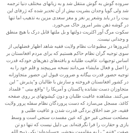
سروده گوش به گوش منتقل شد و به زبانهای مختلف دنیا ترجمه
شد ولی گویا وجدان بشریت بیش از آن تخدیر شده که ژرفای این
بیت را در یابد وشعر پر نغز و مغز سعدی مزین به تذهیب اما تنها
در گوشه ذهن بشر امروز خاک می‌خورد.
سکوت مرگ آور اکثریت دولتها و بل ملتها قابل درک با هیچ منطق
و وجدانی نیست.
اینروزها در مطبوعات نظام ولایت فقیه شاهد اظهار فضلهایی از
سوی توجیه گران نظام حاکم هستیم که برای مردم افغانستان بر
اساس توجیهات عافیت طلبانه و بافته‌های ذهن‌های خودکه قدرت
را اصل و فعال مایشاء می‌دانند نسخه می‌پیچند و قلم خود را به
توجیه حضور قدرت بیگانه و ضرورت قبول این حضور متجاوزانه
در کشور افغانستان فروخته و سازش با طالبان و”پذیرش ” این
متجاوزان دست نشانده پاکستان و آمریکا را “واقع بینی ” قلمداد
می‌کنند. مشاهده عافیت طلبان و دون کیشوتهای بر روی صفحه
کاغذ، مسجل می‌سازد که دست پروردگان نظام سفله پرور ولایت
فقیه، جز ضد اخلاق بردگی قدرت شدن و عافیت طلبی و
مصلحت سنجی غیر حق که عین مفسدت سنجی است و وسط
بازی و حقارت را فرا نگرفته‌اند. بی دلیل نیست که تنها دو تن
صفت “فتنه ” را به مقاومت پنجشیر چسبانده‌اند: یکی ذبیح الله