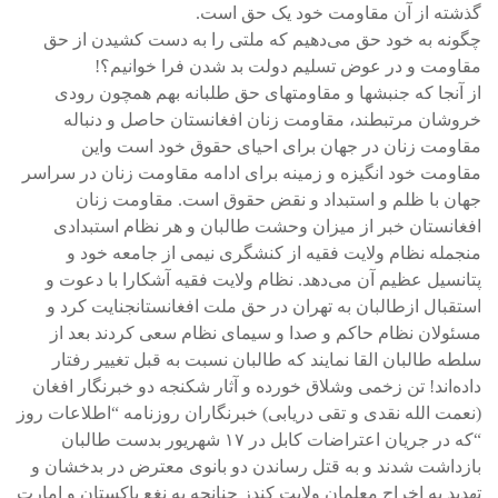
گذشته از آن مقاومت خود یک حق است.
چگونه به خود حق می‌دهیم که ملتی را به دست کشیدن از حق
مقاومت و در عوض تسلیم دولت بد شدن فرا خوانیم؟!
از آنجا که جنبشها و مقاومتهای حق طلبانه بهم همچون رودی
خروشان مرتبطند، مقاومت زنان افغانستان حاصل و دنباله
مقاومت زنان در جهان برای احیای حقوق خود است واین
مقاومت خود انگیزه و زمینه برای ادامه مقاومت زنان در سراسر
جهان با ظلم و استبداد و نقض حقوق است. مقاومت زنان
افغانستان خبر از میزان وحشت طالبان و هر نظام استبدادی
منجمله نظام ولایت فقیه از کنشگری نیمی از جامعه خود و
پتانسیل عظیم آن می‌دهد. نظام ولایت فقیه آشکارا با دعوت و
استقبال ازطالبان به تهران در حق ملت افغانستانجنایت کرد و
مسئولان نظام حاکم و صدا و سیمای نظام سعی کردند بعد از
سلطه طالبان القا نمایند که طالبان نسبت به قبل تغییر رفتار
داده‌اند! تن زخمی وشلاق خورده و آثار شکنجه دو خبرنگار افغان
(نعمت الله نقدی و تقی دریابی) خبرنگاران روزنامه “اطلاعات روز
“که در جریان اعتراضات کابل در ۱۷ شهریور بدست طالبان
بازداشت شدند و به قتل رساندن دو بانوی معترض در بدخشان و
تهدید به اخراج معلمان ولایت کندز چنانچه به نغع پاکستان و امارت