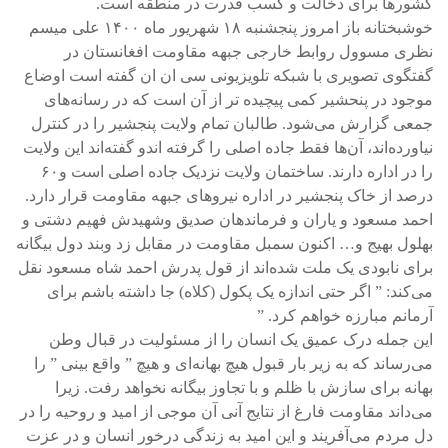
کشورها برای دخالت و کسب قدرت در منطقه است.
خوشبختانه باز امروز پنجشنبه ۱۸ شهریور ماه ۱۴۰۰ علی میسم
نظری مسوول روابط خارجی جبهه مقاومت افغانستان در
گفتگوی تصویری با شبکه تلویزیونی سی ان ان گفته است اوضاع
موجود در پنحشیر کمی پیچیده تر از آن است که در رسانه‌های
جمعی گزارش می‌شود. طالبان تمام ولایت پنجشیر را در کنترل
نیاورده‌اند، آن‌ها فقط جاده اصلی را گرفته اندو گفته‌اند این ولایت
را در اداره دارند. ساختمان ولایت نزدیک جاده اصلی است و۶۰
درصد از خاک پنجشیر در اداره نیروهای جبهه مقاومت قرار دارد.
احمد مسعود و یاران و فرماندهان صدیق وشهیدش فهیم دشتی و
بهلول بهیج و… اکنون سمبل مقاومت در مقابل زد وبند دول بیگانه
برای نابودی یک ملت شده‌اند از قول پدرش احمد شاه مسعود نقل
می‌کند: ” اگر حتی اندازه یک پکول (کلاه) جا داشته باشم برای
آرمانم مبارزه خواهم کرد. ”
این جمله درک عمیق یک انسان را از مسئولیت در قبال وطن
می‌رساند که به زیر بار قبول هیچ بهانه‌ای و هیچ ” واقع بینی ” را
بهانه برای سازش با ظلم و با تجاوز بیگانه نخواهد رفت. زیرا
می‌داند مقاومت فارغ از نتایج آنی آن موجی از امید و روحیه را در
دل مردم می‌آفریند و این امید به زندگی درخور انسان و در عزت