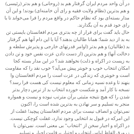
در آن واحد مردم ایران گرفتار هم بد (روحانی) و هم بدتر (رئیسی)
و هم بدترین (نظام ولایت فقیه و رای آن خامنه‌ای) بودند! و این آن
مدار بسته‌ای بود که نظام حاکم در واقع مردم را فرا می‌خواند تا با
رای خود قدم به آن بگذارند.
حال باید گفت برای فرار از چه بدتری مردم افغانستان بایستی تن
به بد از دید شما؛ همانا طالبان بدهند؟ آیا با این دام آنها هم گرفتار
بد (طالبان) و هم بدتر (اوامر قدرتهای خارجی و پذیرش سلطه و
دخالت آنها) و هم بدترین (از دست دادن عزت نفس خود و تن دادن
به زیست در اکراه و ذلت) نخواهند شد؟ در این مدار بسته کجا
امکان انتخاب خوب و خوبتر پیش می‌آید؟ خوب نقد را که مقاومت
است و خوبتری که زندگی در عزت است را مردم افغانستان وا
بنهند تا وعده نسیه زمانی که معلوم نیست کی هست فرا رسد؟
نسخه نا کار آمد و شکست خورده انتخاب بد از ترس دچار بدتر
شدن را که هیچ نتیجه مثبتی برآن مترتب نبوده و نیست و همواره
منجر به تسلیم و سر نهادن به بدترین شده است را، اکنون
نمی‌توان و انصاف نیست برای مردم افغانستان پیچید! غفلت از
این امرکه در قبول بد انتخابی وجود ندارد، غفلت کوچکی نیست.
در اکراه و اجبار سخن از “انتخاب” بی معنی است. نمی‌توان با
زرورق الفاظ لباس انتخاب و اختیار برقامت اجبار و تسلیم