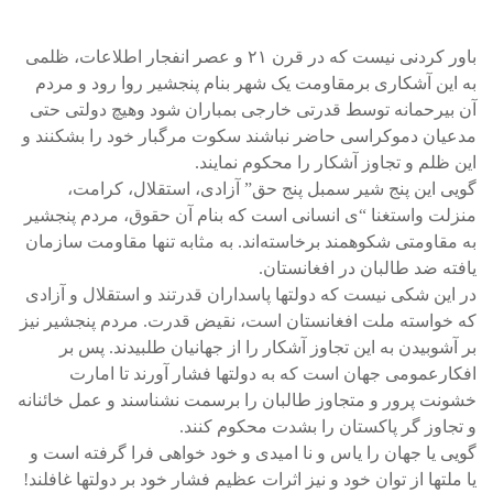
باور کردنی نیست که در قرن ۲۱ و عصر انفجار اطلاعات، ظلمی
به این آشکاری برمقاومت یک شهر بنام پنجشیر روا رود و مردم
آن بیرحمانه توسط قدرتی خارجی بمباران شود وهیچ دولتی حتی
مدعیان دموکراسی حاضر نباشند سکوت مرگبار خود را بشکنند و
این ظلم و تجاوز آشکار را محکوم نمایند.
گویی این پنج شیر سمبل پنج حق” آزادی، استقلال، کرامت،
منزلت واستغنا “ی انسانی است که بنام آن حقوق، مردم پنجشیر
به مقاومتی شکوهمند برخاسته‌اند. به مثابه تنها مقاومت سازمان
یافته ضد طالبان در افغانستان.
در این شکی نیست که دولتها پاسداران قدرتند و استقلال و آزادی
که خواسته ملت افغانستان است، نقیض قدرت. مردم پنجشیر نیز
بر آشوبیدن به این تجاوز آشکار را از جهانیان طلبیدند. پس بر
افکارعمومی جهان است که به دولتها فشار آورند تا امارت
خشونت پرور و متجاوز طالبان را برسمت نشناسند و عمل خائنانه
و تجاوز گر پاکستان را بشدت محکوم کنند.
گویی یا جهان را یاس و نا امیدی و خود خواهی فرا گرفته است و
یا ملتها از توان خود و نیز اثرات عظیم فشار خود بر دولتها غافلند!