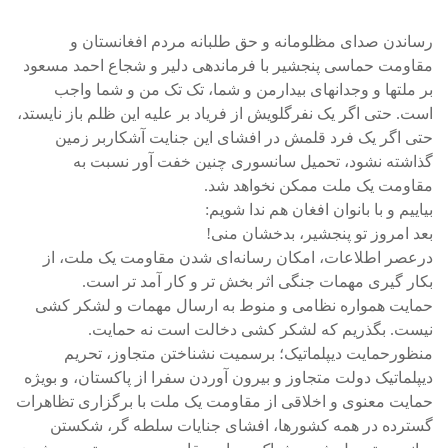
رساندن صدای مظلومانه و حق طلبانه مردم افغانستان و
مقاومت حماسی پنجشیر با فرماندهی دلیر و شجاع احمد مسعود
بر ملتها و وجدانهای بیدارمن و شما، تک تک من و شما واجب
است. حتی اگر یک نفرگلویش از فریاد بر علیه این ظلم باز نایستد،
حتی اگر یک فرد قلمش در افشای این جنایت آشکاربر زمین
گذاشته نشود، تحمیل سانسوری چنین خفت آور نسبت به
مقاومت یک ملت ممکن نخواهد شد.
بیاییم و با بانوان افغان هم ندا شویم:
بعد امروز تو پنجشیر، بدخشان منی!
درعصر اطلاعات، امکان رسانه‌ای شدن مقاومت یک ملت، از
بکار گیری مهمات جنگی اثر بخش تر و کار آمد تر است.
حمایت همواره نظامی و منوط به ارسال مهمات و لشکر کشی
نیست. بگذریم که لشکر کشی دخالت است نه حمایت.
منظورحمایت دیپلماتیک؛ برسمیت نشناختن متجاوز، تحریم
دیپلماتیک دولت متجاوز و بیرون آوردن سفرا از پاکستان، و بویژه
حمایت معنوی و اخلاقی از مقاومت یک ملت با برگزاری تظاهرات
گسترده در همه کشورها، افشای جنایات سلطه گر، شکستن