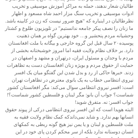
طالبان شعار ندهند، حمله به مراکز آموزش موسیقی و تخریب
ادوات موسیقی و تخریب سنگ مزار احمد شاه مسعود و اظهار
نظرطالبان در اینباره که “هیچ ضرور نیست که زن در کابینه باشد.
ما زنان را نصف پیکر جامعه ندانستیم” در تلویزیون طلوع و کشتار
وحشیانه مردم پنحشیر و… خود بهترین گواه بر همان ذهنیت
پوسیده۲۰ سال قبل این گروه خارجی و بیگانه با ملت افغانستان
دارد. بر خلاف نظام ولایت فقیه اما امروز خوشبختانه بخشی از
مردم با وحدان و مسئول ایران، درتهران و مشهد و اصفهان در
حمایت از حقوق مردم و بویژه زنان افغانستان دست به تظاهرات
زدند. خبر‌ها حاکی از رد و بدل شدن این گفتگو میان یک افسر
نیروی انتظامی خطاب به یک بانوی معترض در تظاهرات تهران
است: افسر نیروی انتظامی سوال می‌کند: مگر افغانستان کشور
شماست؟ جواب آن بانو: مگر لبنان و فلسطین کشور شماست؟!
جواب افسر: نه. متفرق شوید!
البته هویدا است که این افسر نیروی انتظامی درکی از پیوند حقوق
انسانها بهم ندارد. و شاید نمی‌داندکه کمک نظام ولایت فقیه به
ملت فلسطین و لبنان و یا یمن نیز هیچ گونه ربطی به کمکهای
انسان دوستانه ندارد بلکه از سر محکم کردن پای خود در این