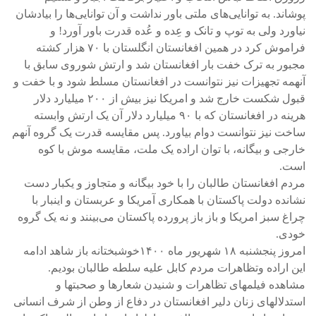
پوشاند. به توانایی‌های ملتی باور نداشت و آن توانایی‌ها را بیادشان
نیاورد ولی به توپ و تانک و عِده و عُده قدرت باور آورد! و
فراموش کرد در همین افغانستان انگلستان با ۷۰ هزار کشته
مجبور به ترک خفت بار افغانستان شد و ارتش شوروی سابق با
آنهمه تجهیزات نیز نتوانست در افغانستان مسلط شود و با خفت و
قبول شکست خارج شد و امریکا نیز بیش از ۲۰۰ میلیارد دلار
هرینه در افغانستان که با ۹۰ میلیارد دلار آن یک ارتش وابسته
ساخت نیز نتوانست دوام بیاورد. پس مقایسه قدرت یک گروه آنهم
خارجی و بیگانه، با توان اراده یک ملت، مقایسه موش با کوه
است.
مردم افغانستان طالبان را با خود بیگانه و متجاوز و یکبار دست
نشانده دولت پاکستان با همکاری آمریکا و عربستان و اینبار با
چراغ سبز امریکا و باز باز پرورده پاکستان می‌بینند و نه یک گروه
خودی.
امروز پنجشنبه ۱۸ شهریور ماه ۱۴۰۰خوشبختانه باز شاهد ادامه
این اراده وتظاهرات مردم کابل علیه سلطه طالبان بودیم.
مشاهده فیلمهای تظاهرات و شنیدن شعارها و صحبتها و
استدلالهای زنان دلیر افغانستان در دفاع از وطن از شرف انسانی