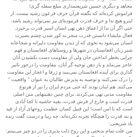
مجاهد و دیگری حسین شریعتمداری مبلغ سفله گری!
فراموش کرده‌اند که بگفته قرآن حرف فرعون رشید نیست. از
اینرو هیچ ندا و حرف قدرت فرموده‌ای نیز نمی‌تواند رشید باشد.
حتی اگر آن ندا از اعماق ذهن تهی انسان اسیر قدرت برخیزد.
فعال مایشاء دانستن قدرت منجر به کور شدن چشم بصیرت
انسان می‌شود به نحوی که از دیدن مقاومت دلیرانه و شجاعانه
شیر زنان افغانستان در شهرها و روستاهای افغانستان و فهم
چرایی بخطر انداختن جان ولی از مقاومت دست نکشیدن آنان
عاجز می‌ماند و باز ذهن توجیه گر آنان، مقاومت را درخور تاثیر
گذاری برای آینده افغانستان نمی‌بیند و ژرفا و اعجاز این مقاومت
را درک نمی‌کنند و توصیه به پذیرش طالبان به عنوان ” واقعیت ”
می‌کنند. هم اینان بودند که حتی مردم ایران را نیز از هرنوع
مقاومت مدنی نهی می‌کردند. برای چنین ذهنیتهایی متن اصلی
قدرت است و خارج از فرش قدرت، بقیه حاشیه نا کجا آبادی
است که نا امن است! این قبیل کسان عظمت روحهای آزاد از قید
و بند قدرت را هیچگاه تجربه نکرده‌اند. چه زیبا و درست گفت زنده
یاد شریعتی:
من علت تمام بدبختی و این روح ذلت پذیری را در دو چیز می‌بینم: