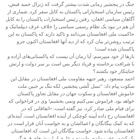
جنگ در پنجشیر زمانی شدت بیشتر گرفت که ژنرال حمید فیض،
رئیس سازمان استخباراتی پاکستان به کابل سفر کرد. شماری از
آگاهان سیاسی افغان، رفتن رئیس استخبارات پاکستان را به کابل
آن‌ هم در نبود یک نظام رسمی سیاسی را خلاف عرف دیپلماتیک و
حاکمیت ملی افغانستان می‌دانند و تاکید دارند که پاکستان به این
ترتیب روشن‌تر بیان کرد که از دید آنها افغانستان اکنون جزو
پاکستان شده است!
بارها از خود میپرسم: آیا زمان آن نیست که پاکستانی‌های آزاده و
با شرافت برخاسته و فریاد دیگر بس است بر سر دولت و ارتش
جنایتکار خود بکشند؟
احمد مسعود، رهبر جبهه مقاومت ملی افغانستان در مقابل این
سکوت پیام داد: “نسل کُشی پنجشیر، لکه ننگ بر جبین ملت
خاموش افغانستان و سکوت جهان در مقابل تجاوز پاکستان
خواهد بود. فراموش نمی‌کنیم و‌نمی بخشیم! وی در فراخوانی که
برای قیام ملی صادر کرد، نیز گفته است: «اتفاقاتی که در
افغانستان رخ داده آیینه کوچکی از آینده افغانستان است. آینده‌ای
که به کمک بیگانگان و اعمالشان و به خواست آنان قرار است در
افغانستان پیاده شود. خواست بیگانگان این است که افغانستان
یک کشور عقب مانده، وابسته و عاری از ارزش‌های فرهنگی،