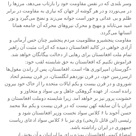
وسر بلندی که در نفس مقاومت خود را بازتاب می‌دهد، مرزها را
در می‌نوردد و در هر گوشه از جهان که نیازی به مقاومت در برابر
ظلم و بی عداتی و جور است جوانه می‌زند و نضج می‌گیرد و نور
امید می‌تاباند و مهیج و محرک نیروهای محرکه آن جامعه همانا
انسانها می‌گردد.
مقاومت پنجشیرو مظلومیت مردم پنجشیر چنان حس آرمانی و
آزادی خواهی در کالبد افغانستان دمیده که اثرات مثبت آن راهبر
تمام ملت افغانستان برای رهایی از دخالت بیگانگان خواهد شد.
فراموش نکنیم که افغانستان به حق شایسته لقب خود:
«گورستان امپراتوری ها» است. افغانستان، پس از راندن مغول‌ها
ازسرزمین خود، در قرن نوزدهم انگلستان، در قرن بیستم اتحاد
شوروی و در قرن بیست و یکم ایالات متحده را از خاک خود بیرون
رانده است. از عهده گروهکی جاهل و بی سواد و متحاوز و
خشونت پرور نیز بر خواهد آمد. زیرا شایسته دوملت افغانستان و
ایران با آن سایقه کهن نیست که در قرن بیست و یکم ملا محمد
حسن آخوند با ۶ کلاس سواد نخست وزیر افغانستان شود و
رئیسی (این قاتل تاریخی) وی نیز با ۶ کلاس سواد ادعای ریاست
جمهوری در ایران راداشته باشد.
اوضاع کنونی افغانستان بویژه برای ما ایرانیان و آن بخش از