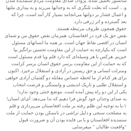
سانسور تحمیل شده، پژواک صدای مقاومت مردم ستمدیده شدن
و… است که بعلت تلنگری که به وجدانها می‌زند و به بیداری ملتها
و اعمال فشار بر دولتها می‌انجامد بسیار کار آمد است، چرا که
بعد گسترده و اثر ژرفی دارد.
حقوق همچون ظروف مرتبطه هستند.
نقض حق یک فرد در افغانستان، همزمان نقض حقوق من و شمای
انسان در اقصی نقاط جهان است. بر همه ما انسانهای مسئول
است که یکپارچه به حمایت از این مقاومت تحسین برانگیز بپا
خیزیم. هرکس با هر وسیله‌ای که دارد قلم ویا قدم مسئول است
که به حمایت از این مقاومت برسر حقوق انسان برسر کرامت
ومنزلت انسانی و حق زیستن در آزادی و استقلال برخیزد. اکنون
برای هر کدام از ما لحظه حساس مقابله دو گفتمان آزادی خواهی
و استقلال طلبی و تاریک اندیشی و وابستگی و فرصت انتخاب
یکی از این دو راه پیش آمده است. موضع خنثی وجود ندارد!
به صدای وجدان خود گوش فرا دهیم که ندا می‌دهد: آی‌ای انسان!
۱-یا به توجیه این ظلم رفته بر ملت افغانستان می‌پردازی و قلم
به مصلحت سنجی و دلیل تراشی در ناممکن بودن حمایت از ملت
ستمدیده افغانستان و یا بی فایده بودن آن و ضرورت قبول
“واقعیت طالبان ” میفرسایی