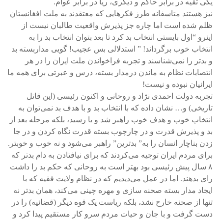
یکی تقیه در برابر حاکم و دیگری، ریا در برابر عوام.
نیز هستند متاسفانه طرز فکرهایی که معتقدند به ملت افغانستان
ظلم شده است اما چاره جز پذیرش واقعیت طالبان نیست از
اینرو “اول بایستی انتخاب بد کرد تا بعد بتوان انتخاب بد را به
انتخاب خوب برگرداند! ” استدلالی بس عجیب! گویی مداربسته بد
و بدتر را نمی‌شناسند و تجربه فراخواندن ملت ایران را در هر
انتصابات نظام به ماندن درمدار بسته، درس و عبرتی برای همه ما
ایرانیان نبوده و نیست!
تجربه دولت احمدی نژاد و روحانی و اکنون رئیسی (این قاتل
تاریخی) و… نشان داده که با انتخاب بد و با هدف بد نمی‌توان به
انتخاب خوب و هدف خوب راهبر شد و یا رسید، بلکه مرحله بعد از
بد و پذیرش قدرت و در چارچوب بسته قدرت نگاه کردن و در جا
زدن بناچار انسان را به” بدترین” راهبر می‌شود و نه خوب و خوبتر.
برای مردم ایران توجیه می‌کردند که برای نیافتادن به دام بدتر که
۸ سال پیش رئیسی بود بهتر است به روحانی که حکم بد را داشت
رای بدهند. اما در عمل می‌دیدیم که در نظام ولایت فقیه که با
ایجاد مدار بسته صحنه سازی و مهره چینی می‌کند، همان بدتر نه
تنها از صحنه خارح نشد، بلکه ریاست یک قوه دیگر (قضائیه) را در
دست گرفت و با جان و حیات مردم سرو کار مستقیم پیدا کرد و