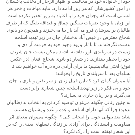
خود از خانواده خود در مخالفت و اظهار انزجار از دخالت پاکستان
در امور کشورشان که هر روز ادامه دارد، مایه مباهات و فخر هر
انسانی است که وجدان خود را با اعتیاد به زور تخدیر نکرده است.
این زنان با وجود ضربات سنگین چماق و قنداقه تفنگ که از طرف
طالبان بر سرشان فرو می‌آید باز بپا می‌خیزند و همچون دو بانوی
شجاع معترض در فیض آباد بدخشان جان در زیر تهدید اسلحه
بدست نگرفته‌اند. تا با تار و پود وجود خود به حرمت آزادی و
زیست در سربلندی باور نداشته باشند ممکن نیست جان شریف
خود را بخطر بیندازند. در شعار دو بانوی شجاع افغان (در عکس
فوق) لختی بیاندیشیم: ما برای آزادی ذره ذره آب خواهیم شد تا
نسلهای بعد با سربلندی تاریخ را بخوانند!
آیا میتوان گمان کرد که این قبیل زنان از سر تفنن و بازی با جان
خود و بی فکر در زیر تهدید اسلحه چنین شعاری رابر دست
می‌گیرند و بر زبان جاری می‌سازند؟
به چنین زنانی چگونه می‌توان توصیه کرد تن به انتخاب بد (طالبان
بدهید) چرا که آنها دارای اسلحه و عِده و عُده و پشتیان هستند،
شاید بعد بتوانی خوب را انتخاب کنی؟! چگونه می‌توان معنای اثر
مقاومت و ایستادگی برای آزادی بر زندگی نسلهای بعدی را که در
این شعار نهفته است را درک نکرد؟