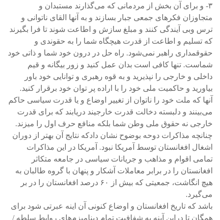
۳- و برای آن بخش از مردمانی که می‌گذارند مستبدان و
متجاوزان فکرهای جمعی جبار بسازند و به آنها القای ناتوانی و
ترس وبی آیندگی کنند و مبلغ سازش و اطاعت شوند تا فرا بگیرند
که تسلیم و اطاعت از قدرت هیچگاه شما را به حقوندی و
حقوقمداری راهبر نمی‌شود. راه حل در درون خود شما و ذاتی خود
شماست. تنها کافی است بدان عمل کنید و زور بیگانه و قیم
داخلی و خارجی را نپذیرید و به قوه رهبری و توانایی خود باور
بیاورید و حاکمیت ملی خود را با اراده پر توان خود برقرار کنید.
آنها که ملت خود را ناتوان از تغییر اوضاع و یا قدرت سیاسی حاکم
می‌بینند و دلبسته دخالت قدرت خارجیند دریابند که برای قدرت
خارجی نه حقوق ملی وطن شما بلکه منافع حرف اول را میزند.
چنانچه مذاکرات دوحه بوضوح نشان دادکه نتایج آن بهتر از دوران
اشغال افغانستان توسط آمریکا نبود. آمریکا در این مذاکرات
تمامی اقوام و مذاهب و جریانات سیاسی در جامعه متکاثر
افغانستان را در برابر معاملات آشکار و پنهان با گروه طالبان به
هیچ انگاشت، جمعیتی که بیش از ۶۰ درصد افغانستان را در بر
می‌گیرد.
باشد که تاریخ افغانستان و اوضاع کنونی آن اینه عبرتی شود برای
همگان تا دراین آینه به شفافیت تمام دینامیزم‌های روابط سلطه /