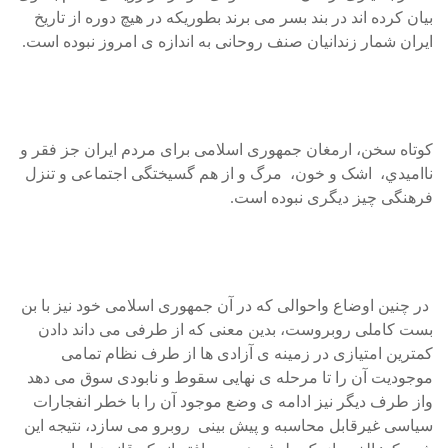
بيان کرده اند در بند بسر می برند بطوريکه در هيچ دوره از تاريخ
ايران شمار زندانيان صنف روحانی به اندازه ی امروز نبوده است.
کوتاه سخن، ارمغان جمهوری اسلامی برای مردم ايران جز فقر و
نااميدي، اشک و خون، مرگ و از هم گسيختگی اجتماعی و تنزل
فرهنگی چيز ديگری نبوده است.
در چنين اوضاع واحوالی که در آن جمهوری اسلامی خود نيز با بن
بست کاملی روبروست، بدين معنی که از طرفی می داند دادن
کمترين امتيازی در زمينه ی آزادی ها از طرف نظام تمامی
موجوديت آن را تا مرحله ی نهايی سقوط و نابودی سوق می دهد
واز طرف ديگر نيز ادامه ی وضع موجود آن را با خطر انفجارات
سياسی غيرقابل محاسبه و پيش بينی روبرو می سازد، نتيجه اين