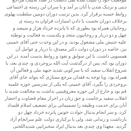
دينی و نزديک شدن با آنان بر آمد و با سران اين رسته ی اجتماعی
روابط حسنه برقرار کرد. بدين ترتيب دوران دومين سلطنت پهلوی
برخلاف دوران نخست با دادن امتيازات فراوان به رسته ی
روحانيان همراه بود بطوری که تا پانزده خرداد هزار و سيصد و
چهل و دو دربار و روحانيون متحد و يکدست به فعاليت و توطئه
عليه جنبش ملی مشغول بودند، و در اين وحدت حتی آقای خمينی
نيز، خاصه در دوران دولت دکتر مصدق، با دربار و عوامل آن
همسويی داشت. با اين سوابق و نفوذ و روابط بدست آمده در اين
دوران بود که، پس از درگذشت آيت الله بروجردی و، چندی بعد، با
شروع انقلاب سفيد که با سرکوبی شديد جبهه ملی و فعالين آن
همراه بود، وبا توجه به فقدان مرجع ممتازی که بتواند جای آقای
بروجردی را بگيرد، آقای خمينی که يکی از مدرسين حوزه علميه
قم بود و خارج از اين حوزه معروفيتيی نداشت به مخالفت شديد با
انقلاب سفيد برخاست و حق زنان در احراز مقام قضاوت و احضار
آنان برای خدمت وظيفه را تصميماتی برای تضعيف اسلام قلمداد
کرد، و سر انجام بدنبال حوادث خونين پانزده خرداد چهل دو
بازداشت و زندانی شد، ولی با برکناری دولت علم سرانجام آزاد
گرديد. معهذا وی چندی بعد بدنبال ايراد سخنرانيی شديداللحنی