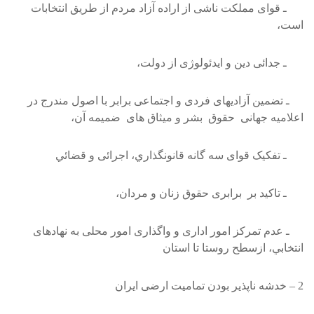
ـ قوای مملکت ناشی از اراده آزاد مردم از طريق انتخابات
است،
ـ جدائی دين و ايدئولوژی از دولت،
ـ تضمين آزاديهای فردی و اجتماعی برابر با اصول مندرج در
اعلاميه جهانی حقوق بشر و ميثاق های ضميمه آن،
ـ تفکيک قوای سه گانه قانونگذاري، اجرائی و قضائي
ـ تاکيد بر برابری حقوق زنان و مردان،
ـ عدم تمرکز امور اداری و واگذاری امور محلی به نهادهای
انتخابي، ازسطح روستا تا استان
2 – خدشه ناپذير بودن تماميت ارضی ايران