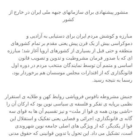
منشور پيشنهادی برای سازمانهای جبهه ملی ایران در خارج از
کشور
مبارزه و کوشش مردم ايران برای دستيابی به آزاديی و
دموکراسی بيش از يک قرن پيش يعنی مقدم بر تمام کشورهای
منطقه و حتی قبل از بسياری از کشورهای اروپا آغاز شد؛ مبارزه
ای که با صدور فرمان مشروطيت و تدوين و تصويب قانون
اساسی و متمم آن توسط نمايندگان منتخب مردم در دوره اول
قانونگذاری که از اقتدارات مجلس موسسان هم برخوردار بود،
رسما به نتيجه رسيد.
جنبش مشروطه ناقوس فروپاشی روابط کهن و طلايه ی استقرار
نظمی برپايه ی تفکر و فلسفه ی سياسی نوين بود که ارکان آن را
«ناشی بودن همه ی قوا از ملت» و نيز تقسيم آن ها به قوای سه
گانه ی قانونگذاري، اجرائی و قضايی يعنی تفکيک و استقلال اين
قوا از يکديگر، که از ويژگی های اصلی جامعه نوين شهروندی
است، تشکيل می داد. اين تحول با تدوين قوانينی که حقوق مدنی