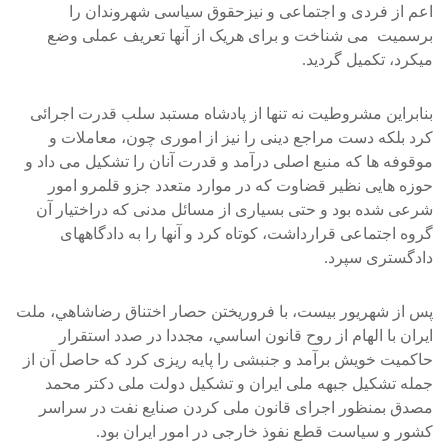
اعم از فردی و اجتماعی و نيزحقوق سياسی شهروندان را
برسميت می شناخت و برای هريک از آنها تعريف عملی وضع
ميکرد، تکميل گرديد.
بنابراين مشروطيت نه تنها از پادشاه مستبد سلب قدرت اجرائی
کرد بلکه دست مراجع دينی را نيز از اموری چون، معاملات و
موقوفه ها که منبع اصلی درآمد و قدرت آنان را تشکيل می داد و
حوزه هايی نظير قضاوت که در موارد متعدد جزو قلمرو امور
شرعی شده بود و حتی بسياری از مسائل مدنی که دراختيار آن
گروه اجتماعی قرارداشت، کوتاه کرد و آنها را به دادگاههای
دادگستری سپرد.
پس از شهريور بيست، با فروريختن حصار اختناق رضاشاهي، ملت
ايران با الهام از روح قانون اساسي، مجددا در صدد استقرار
حاکميت خويش برآمد و جنبشی را پايه ريزی کرد که حاصل آن از
جمله تشکيل جبهه ملی ايران و تشکيل دولت ملی دکتر محمد
مصدق بمنظور اجرای قانون ملی کردن صنايع نفت در سراسر
کشور و سياست قطع نفوذ خارجی در امور ايران بود.