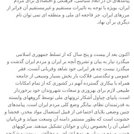
پيامدهای آن در ابعاد سياسی، فرهنگی و اقتصادی برای مردم
ايران، بويژه با توجه به تاثيرات مستقيم و غيرمستقيم آن فراتر از
مرزهای ايران، جز فاجعه ای ملی و منطقه ای نمی توان نام
ديگری بر آن نهاد.
اکنون بعد از بيست و پنج سال که از تسلط جمهوری اسلامی
ميگذرد نياز به بيان و تشريح آنچه بر ايران و مردم ايران گذشت و
ميگذرد نيست چه هر ايرانی خود شاهد وقربانی آنست. فقر
عمومی و تنگدستی فلاکت بار بخش بسيار وسيعی از جامعه
همراه با بيکاری گسترده آنهم در کشوری که از تمام امکانات
طبيعی لازم برای بهروزی و سعادت شهروندان خود برخوردار
است، پابپای چپاول آشکار ثروتهای ملی توسط گروههای وابسته
به قدرتمندان نظام، بيانگر وضع کلی مردم ايران است. پيامدهای
چنين وضعی بلايای اجتماعی از قبيل استعمال مواد مخدر، فحشا و
خشونت است که بطور مستمر دامنه آن وسعت مييابد و قربانيان
اصلی آن را بخصوص زنان و جوانان تشکيل ميدهند. سرکوبهای
خونين مردم در برابر هر نوع اعتراض و مخالفتی، ربودن و شکنجه