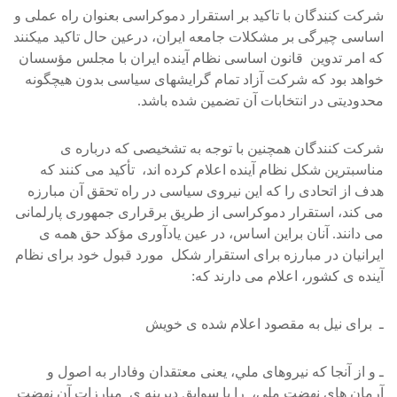
شرکت کنندگان با تاکيد بر استقرار دموکراسی بعنوان راه عملی و
اساسی چيرگی بر مشکلات جامعه ايران، درعين حال تاکيد ميکنند
که امر تدوين قانون اساسی نظام آينده ايران با مجلس مؤسسان
خواهد بود که شرکت آزاد تمام گرايشهای سياسی بدون هيچگونه
محدوديتی در انتخابات آن تضمين شده باشد.
شرکت کنندگان همچنين با توجه به تشخيصی که درباره ی
مناسبترين شکل نظام آينده اعلام کرده اند، تأکيد می کنند که
هدف از اتحادی را که اين نيروی سياسی در راه تحقق آن مبارزه
می کند، استقرار دموکراسی از طريق برقراری جمهوری پارلمانی
می دانند. آنان براين اساس، در عين يادآوری مؤکد حق همه ی
ايرانيان در مبارزه برای استقرار شکل مورد قبول خود برای نظام
آينده ی کشور، اعلام می دارند که:
ـ برای نيل به مقصود اعلام شده ی خويش
ـ و از آنجا که نيروهای ملي، يعنی معتقدان وفادار به اصول و
آرمان های نهضت ملي، را با سوابق ديرينه ی مبارزات آن نهضت