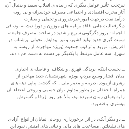
نيزتحت تأثير عوامل ديگری که زاييده ی انقلاب سفيد و بدنبال آن،
آثار مخرب اقتصادی و اجتماعی مصرف خودسرانه و بی رويه
درآمد نفت درجهت امور غيرضروری و تجملی و بعبارت
ديگرفعاليت هايی فاقد برنامه های موزون و دورانديشانه بود، فی
ا لجمله: بروز دگرگونی سريع و شديد در ساخت مصرف جامعه،
سمت گيری جديد توليد کشور، و نيز پيدايش تحولی پرشتاب در
افزايش، توزيع و ترکيب جمعيت (بويژه مهاجرت از روستا به
شهر)، سه عامل مرتبط با يکديگر نيز دست به دست هم دادند:
ــ نخست اينکه بريدگی قهري، و شکاف و فاصله ی اجباری
ميان اقشار وسيع مردم، بويژه شهرنشينان جديد مهاجر، از
رهبری آزموده، ديرينه و معمر ملی ـ که گذشت پياپی دهه های
همراه با خفقان نيز بطور مداوم توان جسمی و روحی اعضاء آن
را به يغمای زمان سپرده بود، مآلأ هر روز ژرفا و گسترش
بيشتری يافته بود.
ــ دو ديگر آنکه، در اثر برخورداری روحانی نمايان از انواع آزادی
های تبليغلتي، مساعدت های مالی و تبانی های امنيتي، نفوذ اين