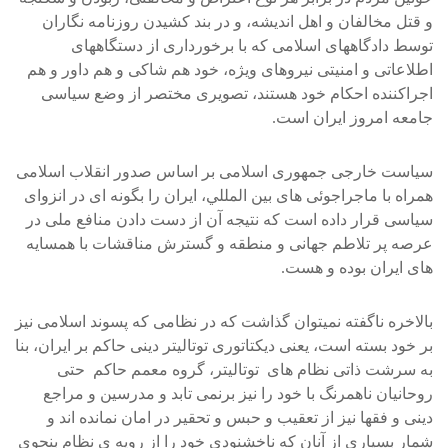
و قتل مخالفان و اهل انديشه، و در بند کشيدن روزنامه نگاران
توسط دادگاههای اسلامی که با برخورداری از دستگاههای
اطلاعاتی و امنيتی نيروهای ويژه، خود هم شاکی و هم داور و هم
اجراکننده احکام خود هستند، تصويری مختصر از وضع سياسی
جامعه امروز ايران است.
سياست خارجی جمهوری اسلامی بر اساس صدور انقلاب اسلامی
همراه با ماجراجوئی های بين المللي، ايران را بگونه ای در انزوای
سياسی قرار داده است که نتيجه آن از دست دادن منافع ملی در
عرصه پر تلاطم جهانی و منطقه و گسترش مناقشات با همسايه
های ايران بوده و هست.
بالاخره ناگفته نميتوان گذاشت که در نظامی که پسوند اسلامی نيز
بر خود بسته است، يعنی ديکتاتوری توتاليتر دينی حاکم بر ايران، بنا
به سرشت ذاتی نظام های توتاليتر، گروه معمم حاکم حتی
روحانيان ناهمرنگ با خود را نيز برنمی تابد و مدرسين و مراجع
دينی و فقها نيز از تعقيب و حبس و تحقير در امان نمانده اند و
شمار بسياری از آنان که ناخشنودی خود را از رويه ی نظام بنحوی