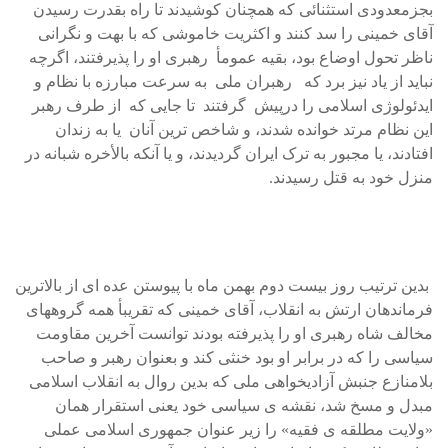
بجزمعدودی استثنائی که همچنان کوشيدند تا راه بقدرت رسيدن
آقای خمينی را سد کنند و اکثريت خاموشی که با بهت و نگرانی
ناظر تحول اوضاع بود، بقيه عمومأ رهبری او را پذيرفتند، اگرچه
نبايد از ياد نيز برد که رهبران ملی به سرعت مبارزه با نظام و
ايدئولوژی اسلامی را درپيش گرفتند تا جايی که از طرف رهبر
اين نظام مرتد خوانده شدند، و شاخص ترين آنان يا به زندان
افتادند، يا مجبور به ترک ايران گرديدند، و يا آنکه بالأخره شبانه در
منزل خود به قتل رسيدند.
بدين ترتيب روز بيست دوم بهمن ماه با پيوستن عده ای از بالاترين
فرماندهان ارتش به انقلاب، آقای خمينی که تقريبأ همه گروههای
مخالف شاه رهبری او را پذيرفته بودند توانست آخرين مقاومت
سياسی را که در برابر او بود خنثی کند و بعنوان رهبر و صاحب
بلامنازع جنبش آزاديخواهی ملی که بدين روال به انقلاب اسلامی
مبدل و مسخ شد، نقشه ی سياسی خود يعنی استقرار همان
«ولايت مطلقه ی فقيه» را زير عنوان جمهوری اسلامی عملی