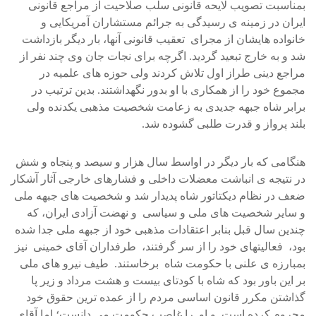
بمناسبت تصويب لايحه قانونی سلب صلاحيت از مراجع قانونی
ايران در زمينه ی رسيدگی به جرائم مستشاران آمريکايی و
خانواده هايشان از مجرای تعقيب قانونی آنها، بار ديگر بازداشت
شد و به خارج تبعيد گرديد. اگرچه برای نجات جان وی چند نفر از
مراجع دينی طراز اول تلاش کردند ولی حوزه های علميه در
مجموع خود را از همکاری با او بدور نگهداشتند. بدين ترتيب در
برابر شاه جبهه جديدی به زعامت شخصيت مذهبی يکدنده ولی
بلند پرواز و قدرت طلبی گشوده شد.
هنگامی که بار ديگر در اواسط سال هزار و سيصد و پنجاه و شش
در نتيجه ی انباشت معضلات داخلی و فشارهای خارجی آثار آشکار
ضعف در نظام ديکتاتور شاه پديدار شد و شخصيت های جبهه ملی
و ساير شخصيت های ملی و سياسی و نهضت آزادی ايران، که
چندين سال قبل بنابر اعتقادات مذهبی خود از جبهه ملی جدا شده
بود، فعاليتهای خود را از سر گرفتند، طرفداران آقای خمينی نيز
بمبارزه ی علنی با حکومت شاه برخاستند. طيف نيرو های ملی
بر اين باور بود که شاه با کودتای بيست و هشت مرداد و زير پا
گذاشتن مکرر قانون اساسی مردم را از عمده ترين حقوق خود
محروم کرده است و او را غاصب حکومت می دانست؛.اما آقای