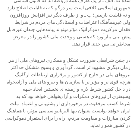
شده که: الف ـ از يک طرف همه دريافته اند که قانون اساسی
جمهوری اسلامی کلافی است سر درگم که نه قابليت اصلاح دارد
و نه قابليت بازبيني؛ ب ـ و از طرف ديگر نيز افزايش روزافزون
ولی غيرهمآهنگ اعتراضات و ايستادگی های مردم در شرايط
فقدان مرکزيت دموکراتيک مؤثرميتواند پيامدهايی چندان غيرقابل
پيش بينی ببارآورد که هستی و وحدت ملی کشور را در معرض
مخاطراتی بس جدی قرار دهد.
در چنين شرايطی ضرورت تشکل و همکاری نيروهای ملی از هر
زمان ديگری مشهود تر است. گردآوری و بسيج متشکل حداکثر
نيروهای ملی در خارج از کشور و برقراری ارتباطات ارگانيگ
هرچه قوی تر و مؤثر تر با سازمان ها و نيرو های ملی و آزاديخواه
در داخل کشور شرط لازم و زمينه ی نخستين ايجاد جبهه
وسيعتری از نيروهای دمکرات و آزاديخواهی خواهد بود که به
شرط کسب موفقيت در برخورداری از پشتيبانی و اعتماد ملت
ايران خواهد توانست بعنوان تنها آلترناتيو سياسی مؤثر، با هماهنگ
کردن مبارزات و مقاومت مردم، راه را برای استقرار دموکراسی
در کشور هموار نمايد.