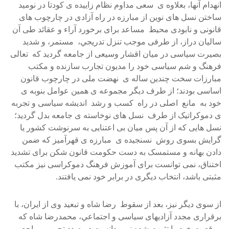
انهدام آنها، بعلاوه ی سعی مداوم نظام زاييده ی کودتا در نوميد
ساختن نسل های نوين از مبارزه در راه آزادی در چارچوب های
قانونی و نابودی محيط مساعد برای برخورد آراء و عقائد طی آن
ساليان دراز، از طرفی موجب تنزل تدريجي، مستمر، و شديد
بصيرت سياسی در ميان اقشار وسيعی از جامعه گرديد که تعالی
فرهنگ و شم سياسی خود را مديون تجارب سازنده و مکتب
مبارزات سخت چندين ساله ی نهضت ملی در چارچوب قانون
اساسی بودند؛ از طرف ديگر مجموعه ی همين عوامل بنوبه ی
خود به مانع اصلی در راه کسب و رشد انديشه سياسی و تجربه
ی دموکراتيک از طرف نسل های نوخاسته ی جامعه بدل گرديد؛
نسل هايی که از آن پس ميان بی اعتنايی به سرنوشت کشور يا
گرايش بسوی روش نسنجيده ی مبارزه ی قهرآميز که ضمن
دادن بهانه و مستمسک به دست حکومت قانون شکن برای تشديد
اختناق، نمی توانست برای آموزش فرهنگ دموکراسی نيز مکتب
مثبتی باشد، انتخاب ديگری در برابر خود نمی يافتند.
از سوی ديگر نيز، بعد از سقوط رضا شاه و تبعيد وی از ايران، با
برقراری مجدد آزاديهای سياسی و اجتماعي، محمدرضا شاه که
موقعيت خود را تثبيت شده نمی دانست در صدد تحبيب مراجع