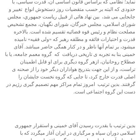
نمايد؛ نظامی که براساس قانون اساسی آن، قدرت سياسی، با
حدودی که البته بر حسب متقضيات روز دستخوش انواع تغيير و
جابجايی می شد، بين نهاد هائی از قبيل رياست جمهوري، مجلس
شورای اسلامي، مجلس خبرگان، شورای نگهبان، مجمع تشخيص
مصلحت نظام و رئيس قوه قضائيه تقسيم شده است. بالاخره
قدرت و اختيارات فائقه و مطلقه رهبر که «ولی فقيه» ناميده
ميشود، بر تمام آنها ناظر و در کنار همگی حاضر ميباشد. آقای
خمينی بنا به تجربه ی تاريخی دريافت که گروه معمم جامعه، يا با
صطلاح روحانيان، ازهر گروه ديگری برای او قابل اطمينان
تراست، و از اين جهت بتدريج هواداران ديگر خود را از صحنه ی
اصلی قدرت خارج کرد، تا جايی که گروه نخست جايشان را
گرفتند. بدين ترتيب امروز تمام مراکز مهم تصميم گيری رژيم در
دست اين گروه اجتماعی است.
بدين ترتيب با بقدرت رسيدن آقای خمينی و استقرار جمهوری
اسلامی دوران سياه و مرگباری در ايران آغاز ميگردد که با