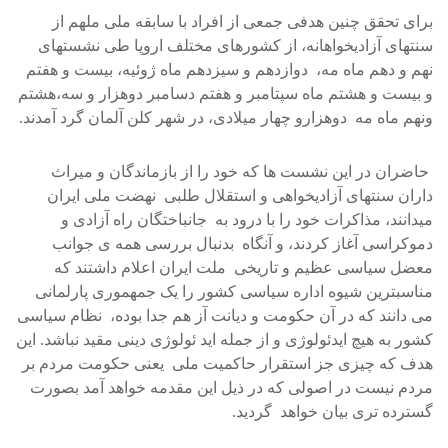
برای تحقق چنين هدفی جمعی از افراد با سابقه ملی ملهم از
سنتهای آزاديخواهانه، از کشورهای مختلف اروپا طی نشستهای
نهم و دهم ماه مه، دوازدهم و سيزدهم ماه ژوئيه، بيست و هفتم
و بيست و هشتم ماه سپتامبر و هفتم دسامبر دوهزار و سه،هشتم
ونهم ماه مه دوهزارو چهار ميلادی، در شهر کلن آلمان گرد آمدند.
حاضران در اين نشست ها که خود را از بازماندگان و ميراث
داران سنتهای آزاديخواهی و استقلال طلبی نهضت ملی ايران
ميدانند، مذاکرات خود را با درود به جانباختگان راه آزادی و
دموکراسی آغاز کردند، و آنگاه بدنبال بررسی همه ی جوانب
معضل سياسی عظيم و تاريخی ملت ايران اعلام داشتند که
مناسبترين شيوه اداره سياسی کشور را يک جمهموری پارلمانی
می دانند که در آن حکومت و ديانت آز هم جدا بوده، نظام سياسی
کشور به هيچ ايدئولوژی و از جمله ايد ئولوژی دينی مقيد نباشد. اين
هدف که چيزی جز استقرار حاکميت ملی يعنی حکومت مردم بر
مردم نيست در اصولی که در ذيل اين مقدمه خواهد آمد بصورت
گسترده تری بيان خواهد گرديد.