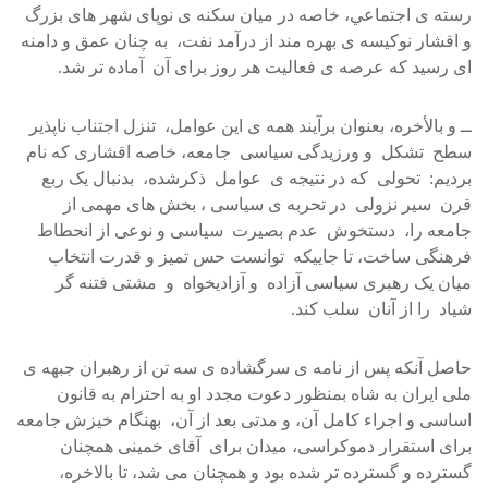
رسته ی اجتماعي، خاصه در ميان سکنه ی نوپای شهر های بزرگ
و اقشار نوکيسه ی بهره مند از درآمد نفت، به چنان عمق و دامنه
ای رسيد که عرصه ی فعاليت هر روز برای آن آماده تر شد.
ــ و بالأخره، بعنوان برآيند همه ی اين عوامل، تنزل اجتناب ناپذير
سطح تشکل و ورزيدگی سياسی جامعه، خاصه اقشاری که نام
برديم: تحولی که در نتيجه ی عوامل ذکرشده، بدنبال يک ربع
قرن سير نزولی در تحربه ی سياسی ، بخش های مهمی از
جامعه را، دستخوش عدم بصيرت سياسی و نوعی از انحطاط
فرهنگی ساخت، تا جاييکه توانست حس تميز و قدرت انتخاب
ميان يک رهبری سياسی آزاده و آزاديخواه و مشتی فتنه گر
شياد را از آنان سلب کند.
حاصل آنکه پس از نامه ی سرگشاده ی سه تن از رهبران جبهه ی
ملی ايران به شاه بمنظور دعوت مجدد او به احترام به قانون
اساسی و اجراء کامل آن، و مدتی بعد از آن، بهنگام خيزش جامعه
برای استقرار دموکراسی، ميدان برای آقای خمينی همچنان
گسترده و گسترده تر شده بود و همچنان می شد، تا بالاخره،