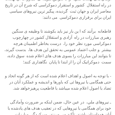
در راه استقلال کشور و استقرار دموکراسی که شرح آن در تاريخ
معاصر ايران و جهان ثبت گرديده، پيگير ترين نيروهای سياسی
ايران برای برقراری دموکراسی می دانند:
قاطعانه برآنند که ا ين بار نيز بايد بکوشند تا وظيفه ی سنگين
رهبری مبارزات در راه آزادی و استقلال کشور در چهارچوب
دموکراسی مورد نظر خود را، درست بخاطر اطمينان هرچه
بيشتر و جلب اعتماد عمومی به تحقق اين هدف ها، بدست گيرند،
تا بتوانند اين مبارزات را بسوی هدف های اعلام شده سوق داده،
سمت دموکراتيک آن را از ابتدا تا پايان نگاهداری کنند؛
- با توجه به اصول و اهداف اعلام شده است که از هر گونه اتحاد و
حتی همگامی با نيروها ئی که باورها و انديشه و عملکرد آنان در
تضاد با اصول اعلام شده ميباشد با قاطعيت پرهيزخواهد شد.
ـ نيروهای ملي، در عين حال، ضمن اينکه بر ضرورت وآمادگی
خود برای همگامی با نيروهايی که در تعقيب هدف های يادشده با
آنان همداستان باشند، تأکيد می ورزند، سرکردگی مبارزات