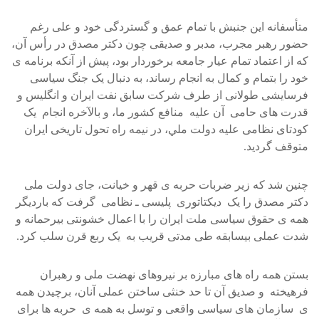
متأسفانه اين جنبش با تمام عمق و گستردگی خود و علی رغم
حضور رهبر مجرب، مدبر و صديقی چون دکتر مصدق در رأس آن،
که از اعتماد تمام عيار جامعه برخوردار بود، پيش از آنکه برنامه ی
خود را بتمام و کمال به انجام رساند، به دنبال يک جنگ سياسی
فرسايشی طولانی از طرف شرکت سابق نفت ايران و انگليس و
قدرت های حامی آن عليه منافع کشور ما، و بالآخره انجام يک
کودتای نظامی عليه دولت ملي، در نيمه راه تحول تاريخی ايران
متوقف گرديد.
چنين شد که زير ضربات حربه ی قهر و خيانت، جای دولت ملی
دکتر مصدق را يک ديکتاتوری پليسی ـ نظامی گرفت که بارديگر
همه ی حقوق سياسی ملت ايران را با اعمال خشونتی بيرحمانه و
شدت عملی بيسابقه طی مدتی قريب به يک ربع قرن سلب کرد.
بستن همه راه های مبارزه بر نيروهای نهضت ملی و رهبران
فرهيخته و صديق آن تا حد خنثی ساختن عملی آنان، برچيدن همه
ی سازمان های سياسی واقعی و توسل به همه ی حربه ها برای