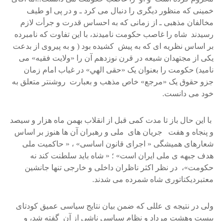
خمينی که منظور ديگری را دنبال می کرد ـ و در پی او طيف
مخالفان مذهبی ـ از زمانی که به احساس قدرت و جرأت لازم
رسيدند شاه را غاصب حکومت ناميدند، با اين تفاوت که نامبرده
بر اساس نظريه ای که به پيش کشيده بود ( و به پيروی از بدعت
يکی از مجتهدان شيعه در قرن نوزدهم آن را «ولايت فقيه» می
ناميد) حکومت را بعنوان يک «حقی الهي» در غياب امام زمان
جزو حقوق يک «مرجع» خاص مذهب و بعبارت روشنتر متعلق به
خود می دانست.
با اين حال باز تا مدت کمی قبل از انقلاب بهمن ماه هزار و سيصد
و پنجاه و هفت جريان های ملی و رهبران آن ها هنوز بر اساس
شعارهای هميشگی « اجرای قانون اساسی» ، « حاکميت ملی
هدف جبهه ی ملی ايران است» ؛ « شاه بايد سلطنت کند نه
حکومت»، در نظر اکثر ناظران داخلی و خارجی تنها جانشين
معتبرديکتاتوری شاه شمرده می شدند.
ولی در نتيجه ی عللی که ضمن بيان نتايج سياسی عميق کودتای
بيست وهشت مرداد و نظام سياسی ناشی از آن گفته شد، و